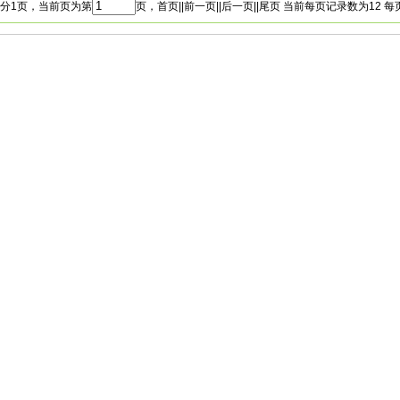
分1页，当前页为第
页，首页||前一页||后一页||尾页 当前每页记录数为12 每