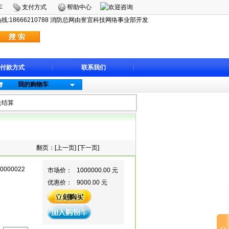
车
支付方式
帮助中心
:18666210788 消防总网由誉宜科技网络事业部开发
付款方式
联系我们
我的购物车
去结算
翻页：[
上一页
] [
下一页
]
00000022
市场价：
1000000.00 元
优惠价：
9000.00 元