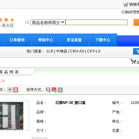
购物
订购经理热线
订单查询
帮助中心
常见答疑
下载中心
热门搜索：
1LR
|
中继器
|
CKH-AS
|
CKY-LS
->
式：
排序方式：
品名：
日探NF-3E 接口板
编号：
110
品牌：
产地：
规格：
单位：
尺寸：
毛重：