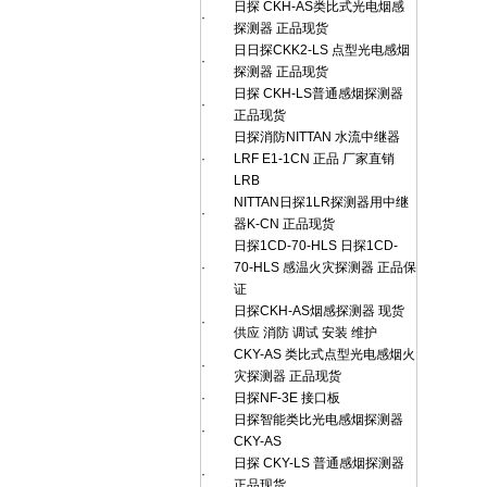
日探 CKH-AS类比式光电烟感
·
探测器 正品现货
日日探CKK2-LS 点型光电感烟
·
探测器 正品现货
日探 CKH-LS普通感烟探测器
·
正品现货
日探消防NITTAN 水流中继器
·
LRF E1-1CN 正品 厂家直销
LRB
NITTAN日探1LR探测器用中继
·
器K-CN 正品现货
日探1CD-70-HLS 日探1CD-
·
70-HLS 感温火灾探测器 正品保
证
日探CKH-AS烟感探测器 现货
·
供应 消防 调试 安装 维护
CKY-AS 类比式点型光电感烟火
·
灾探测器 正品现货
·
日探NF-3E 接口板
日探智能类比光电感烟探测器
·
CKY-AS
日探 CKY-LS 普通感烟探测器
·
正品现货