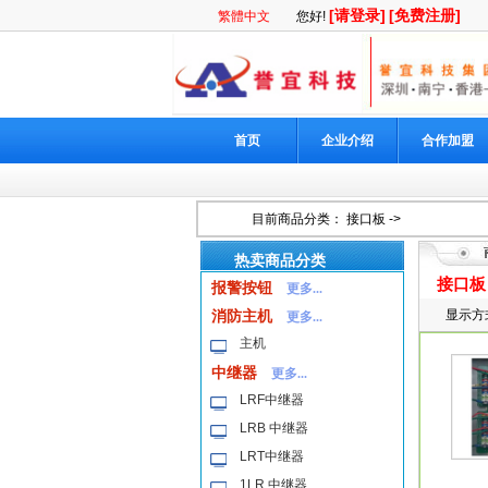
[请登录]
[免费注册]
繁體中文
您好!
首页
企业介绍
合作加盟
目前商品分类：
接口板
->
热卖商品分类
接口板
报警按钮
更多...
消防主机
显示方
更多...
主机
中继器
更多...
LRF中继器
LRB 中继器
LRT中继器
1LR 中继器