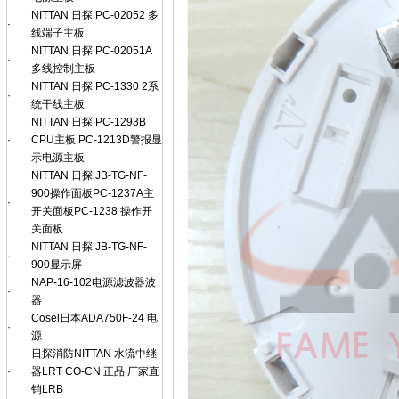
NITTAN 日探 PC-02052 多
·
线端子主板
NITTAN 日探 PC-02051A
·
多线控制主板
NITTAN 日探 PC-1330 2系
·
统干线主板
NITTAN 日探 PC-1293B
·
CPU主板 PC-1213D警报显
示电源主板
NITTAN 日探 JB-TG-NF-
900操作面板PC-1237A主
·
开关面板PC-1238 操作开
关面板
NITTAN 日探 JB-TG-NF-
·
900显示屏
NAP-16-102电源滤波器波
·
器
Cosel日本ADA750F-24 电
·
源
日探消防NITTAN 水流中继
·
器LRT CO-CN 正品 厂家直
销LRB