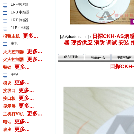
LRF中继器
LRB 中继器
LRT中继器
1LR 中继器
更多...
日探CKH-AS烟
报警主机
[品名/trade name]：
器 现货供应 消防 调试 安装 
主机
更多...
灭火控制器
商品详细
商品评论
购物指南
更多...
火灾控制器
日探CKH
更多...
警铃
手报
更多...
模块
更多...
接线口
更多...
接口板
更多...
显示屏
更多...
主机打印机
更多...
电话
更多...
底座