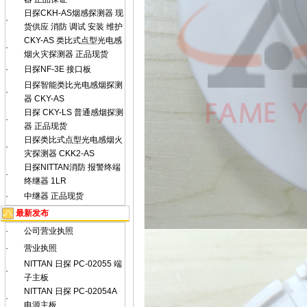
日探CKH-AS烟感探测器 现
·
货供应 消防 调试 安装 维护
CKY-AS 类比式点型光电感
·
烟火灾探测器 正品现货
·
日探NF-3E 接口板
日探智能类比光电感烟探测
·
器 CKY-AS
日探 CKY-LS 普通感烟探测
·
器 正品现货
日探类比式点型光电感烟火
·
灾探测器 CKK2-AS
日探NITTAN消防 报警终端
·
终继器 1LR
·
中继器 正品现货
最新发布
·
公司营业执照
·
营业执照
NITTAN 日探 PC-02055 端
·
子主板
NITTAN 日探 PC-02054A
·
电源主板