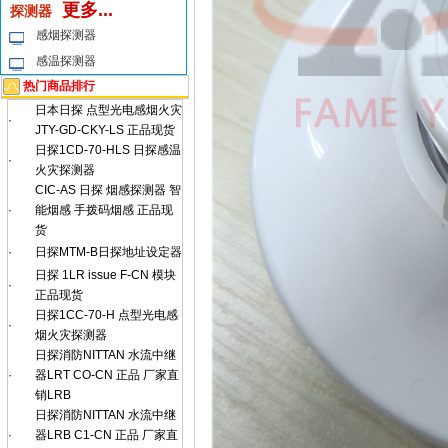
更多...
探测器
感烟探测器
感温探测器
热门商品排行
日本日探 点型光电感烟火灾
·
JTY-GD-CKY-LS 正品现货
日探1CD-70-HLS 日探感温
·
火灾探测器
CIC-AS 日探 烟感探测器 智
·
能烟感 手拨码烟感 正品现
货
·
日探MTM-B日探地址设定器
日探 1LR issue F-CN 模块
·
正品现货
日探1CC-70-H 点型光电感
·
烟火灾探测器
日探消防NITTAN 水流中继
·
器LRT CO-CN 正品 厂家直
销LRB
日探消防NITTAN 水流中继
·
器LRB C1-CN 正品 厂家直