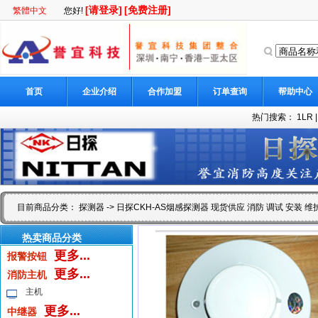
[请登录]
[免费注册]
繁體中文
您好!
首页
企业介绍
合作加盟
订单查询
帮助中心
热门搜索：
1LR
目前商品分类：
探测器
-> 日探CKH-AS烟感探测器 现货供应 消防 调试 安装 维
热卖商品分类
更多...
报警按钮
更多...
消防主机
主机
更多...
中继器