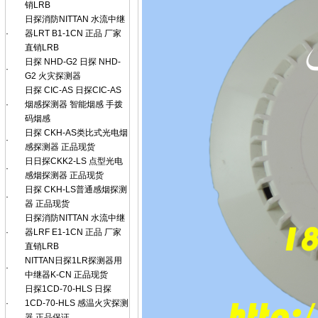
销LRB
日探消防NITTAN 水流中继
·
器LRT B1-1CN 正品 厂家
直销LRB
日探 NHD-G2 日探 NHD-
·
G2 火灾探测器
日探 CIC-AS 日探CIC-AS
·
烟感探测器 智能烟感 手拨
码烟感
日探 CKH-AS类比式光电烟
·
感探测器 正品现货
日日探CKK2-LS 点型光电
·
感烟探测器 正品现货
日探 CKH-LS普通感烟探测
·
器 正品现货
日探消防NITTAN 水流中继
·
器LRF E1-1CN 正品 厂家
直销LRB
NITTAN日探1LR探测器用
·
中继器K-CN 正品现货
日探1CD-70-HLS 日探
·
1CD-70-HLS 感温火灾探测
器 正品保证