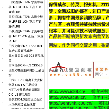
日探消防NITTAN 水流中继
保得威尔、特灵、报知机、ZI
·
器LRT B1-1CN 正品 厂家
等，全新或旧的都有，进口产
直销LRB
日探消防NITTAN 水流中继
多，拥有中国最多消防品牌，
·
器LRF E1-1CN 正品 厂家
产与否，有现货并能持续供货
直销LRB
根本，并可提供技术调试服务
日探消防NITTAN 水流中继
产品将不断的更新发布完善至
·
器LRB C1-CN 正品 厂家直
销LRB
网站，作为同行交流之用，敬
日探光电式MKH-AS3-001
·
型感知器 正品现货
日本日探 D-AS-003 正品现
·
货
日本日探CKH-LS CKK-LS
·
点型光电感烟探测器 正品现
货
日探NITTAN 电离子火灾探
·
测器 CID-LS 正品现货
NITTAN 普通感烟探测器
http://www.ic88.cn/ 誉
·
CIC-LS 正品现货
http://www.ac88.cn/ 誉宜
日探2SC-LS差定温组合式
·
http://Gent34k.ic88.cn/ 英
火灾探测器 正品现货
http://Notifier.ic88.cn/