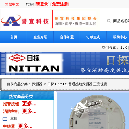
[请登录]
[免费注册]
繁體中文
您好!
首页
企业介绍
合作加盟
订单查询
帮助中心
热门搜索：
1LR
目前商品分类：
探测器
-> 日探 CKY-LS 普通感烟探测器 正品现货
热卖商品分类
更多...
报警按钮
更多...
消防主机
主机
更多...
中继器