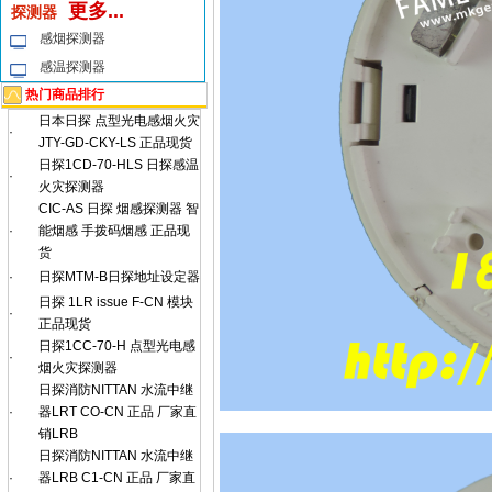
更多...
探测器
感烟探测器
感温探测器
热门商品排行
日本日探 点型光电感烟火灾
·
JTY-GD-CKY-LS 正品现货
日探1CD-70-HLS 日探感温
·
火灾探测器
CIC-AS 日探 烟感探测器 智
·
能烟感 手拨码烟感 正品现
货
·
日探MTM-B日探地址设定器
日探 1LR issue F-CN 模块
·
正品现货
日探1CC-70-H 点型光电感
·
烟火灾探测器
日探消防NITTAN 水流中继
·
器LRT CO-CN 正品 厂家直
销LRB
日探消防NITTAN 水流中继
·
器LRB C1-CN 正品 厂家直