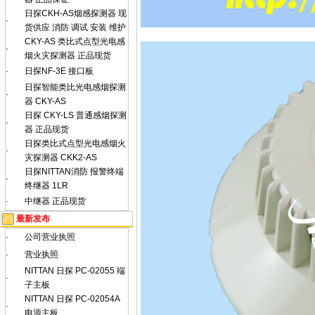
日探CKH-AS烟感探测器 现
·
货供应 消防 调试 安装 维护
CKY-AS 类比式点型光电感
·
烟火灾探测器 正品现货
·
日探NF-3E 接口板
日探智能类比光电感烟探测
·
器 CKY-AS
日探 CKY-LS 普通感烟探测
·
器 正品现货
日探类比式点型光电感烟火
·
灾探测器 CKK2-AS
日探NITTAN消防 报警终端
·
终继器 1LR
·
中继器 正品现货
最新发布
·
公司营业执照
·
营业执照
NITTAN 日探 PC-02055 端
·
子主板
NITTAN 日探 PC-02054A
·
电源主板