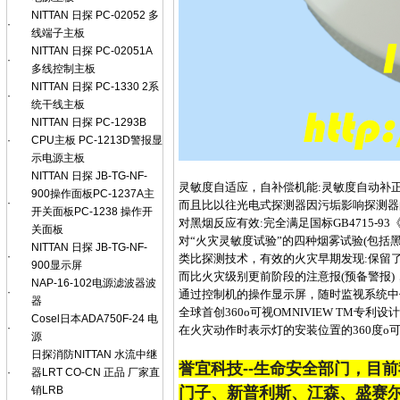
NITTAN 日探 PC-02052 多
·
线端子主板
NITTAN 日探 PC-02051A
·
多线控制主板
NITTAN 日探 PC-1330 2系
·
统干线主板
NITTAN 日探 PC-1293B
·
CPU主板 PC-1213D警报显
示电源主板
NITTAN 日探 JB-TG-NF-
灵敏度自适应，自补偿机能:灵敏度自动补
900操作面板PC-1237A主
·
而且比以往光电式探测器因污垢影响探测器
开关面板PC-1238 操作开
对黑烟反应有效:完全满足国标GB4715-
关面板
对“火灾灵敏度试验”的四种烟雾试验(包括
NITTAN 日探 JB-TG-NF-
·
类比探测技术，有效的火灾早期发现:保留
900显示屏
而比火灾级别更前阶段的注意报(预备警报
NAP-16-102电源滤波器波
·
通过控制机的操作显示屏，随时监视系统中
器
全球首创360o可视OMNIVIEW TM专利设
Cosel日本ADA750F-24 电
·
在火灾动作时表示灯的安装位置的360度o
源
日探消防NITTAN 水流中继
誉宜科技--生命安全部门，目
·
器LRT CO-CN 正品 厂家直
销LRB
门子、新普利斯、江森、盛赛