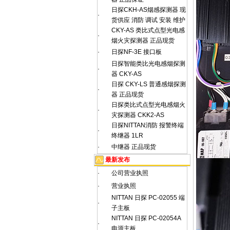
日探CKH-AS烟感探测器 现
·
货供应 消防 调试 安装 维护
CKY-AS 类比式点型光电感
·
烟火灾探测器 正品现货
·
日探NF-3E 接口板
日探智能类比光电感烟探测
·
器 CKY-AS
日探 CKY-LS 普通感烟探测
·
器 正品现货
日探类比式点型光电感烟火
·
灾探测器 CKK2-AS
日探NITTAN消防 报警终端
·
终继器 1LR
·
中继器 正品现货
最新发布
·
公司营业执照
·
营业执照
NITTAN 日探 PC-02055 端
·
子主板
NITTAN 日探 PC-02054A
·
电源主板