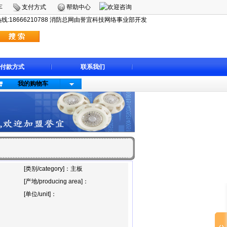
车
支付方式
帮助中心
:18666210788 消防总网由誉宜科技网络事业部开发
付款方式
联系我们
我的购物车
[类别/category]：主板
[产地/producing area]：
[单位/unit]：