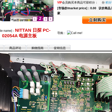
VIP
会员购买本商品可获积分： 分
积分
[市场价/market price]：0.00
议价商品
家
3
1
2
4
NITTAN 日探 PC-
de name]：
导购：
02054A 电源主板
商品评论
购物指南
促销信息