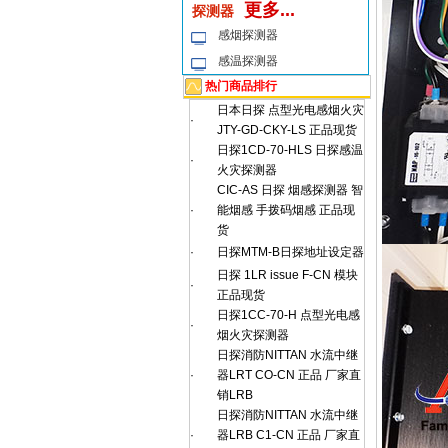
更多...
探测器
感烟探测器
感温探测器
热门商品排行
日本日探 点型光电感烟火灾
·
JTY-GD-CKY-LS 正品现货
日探1CD-70-HLS 日探感温
·
火灾探测器
CIC-AS 日探 烟感探测器 智
·
能烟感 手拨码烟感 正品现
货
·
日探MTM-B日探地址设定器
日探 1LR issue F-CN 模块
·
正品现货
日探1CC-70-H 点型光电感
·
烟火灾探测器
日探消防NITTAN 水流中继
·
器LRT CO-CN 正品 厂家直
销LRB
日探消防NITTAN 水流中继
·
器LRB C1-CN 正品 厂家直