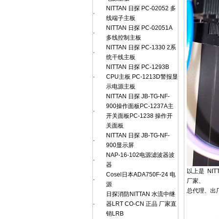
NITTAN 日探 PC-02052 多
·
线端子主板
NITTAN 日探 PC-02051A
·
多线控制主板
NITTAN 日探 PC-1330 2系
·
统干线主板
NITTAN 日探 PC-1293B
·
CPU主板 PC-1213D警报显
示电源主板
NITTAN 日探 JB-TG-NF-
900操作面板PC-1237A主
·
开关面板PC-1238 操作开
关面板
NITTAN 日探 JB-TG-NF-
·
900显示屏
NAP-16-102电源滤波器波
·
器
以上是 NI
Cosel日本ADA750F-24 电
·
厂家、
源
总代理、出厂
日探消防NITTAN 水流中继
·
器LRT CO-CN 正品 厂家直
销LRB