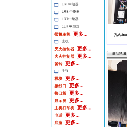
LRF中继器
LRB 中继器
LRT中继器
1LR 中继器
更多...
报警主机
[品名/tra
主机
更多...
灭火控制器
商品详细
更多...
火灾控制器
更多...
警铃
手报
更多...
模块
更多...
接线口
更多...
接口板
更多...
显示屏
更多...
主机打印机
更多...
电话
更多...
底座