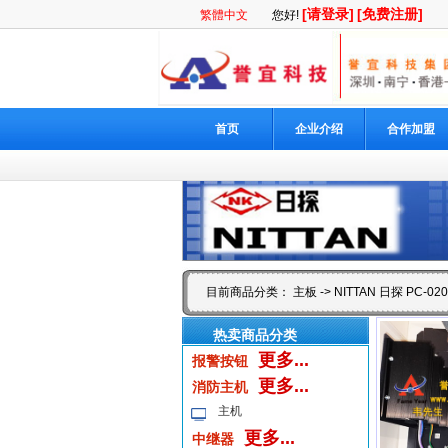
[请登录]
[免费注册]
繁體中文
您好!
首页
企业介绍
合作加盟
目前商品分类：
主板
-> NITTAN 日探 PC-0
热卖商品分类
更多...
报警按钮
更多...
消防主机
主机
更多...
中继器