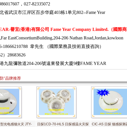
86017607，027-82335072
省武汉市江岸区百步华庭403栋1单元802--Fame Year
EAR-
譽宜
(
香港
)
有限公司
Fame Year Company Limited.
（國際商
Far EastConsortiumBuilding,204-206 Nathan Road,Jordan,kowloon
86-18666210788 韋先生 （國際業務及技術直接咨詢）
2）28683626
港九龍彌敦道
204-206
號遠東發展大廈
9
樓
FAME YEAR
消防”品牌推荐
型光电感烟火灾 JTY-
日探1CD-70-HLS 日探感温火灾探
CIC-AS 日探 烟感探