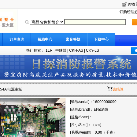
购物
订购经理热线
订单查询
帮助中心
常见答疑
下载中心
热门搜索：
1LR
|
中继器
|
CKH-AS
|
CKY-LS
2054A 电源主板
去结算
[编号/serial]：16000000090
[品牌/brand]：日探消防
[规格/Spec]：
[尺寸/Size]：（cm）
[毛重/weight]：0.00（千克）