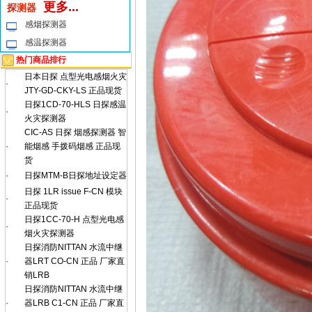
更多...
探测器
感烟探测器
感温探测器
热门商品排行
日本日探 点型光电感烟火灾
·
JTY-GD-CKY-LS 正品现货
日探1CD-70-HLS 日探感温
·
火灾探测器
CIC-AS 日探 烟感探测器 智
·
能烟感 手拨码烟感 正品现
货
·
日探MTM-B日探地址设定器
日探 1LR issue F-CN 模块
·
正品现货
日探1CC-70-H 点型光电感
·
烟火灾探测器
日探消防NITTAN 水流中继
·
器LRT CO-CN 正品 厂家直
销LRB
日探消防NITTAN 水流中继
·
器LRB C1-CN 正品 厂家直