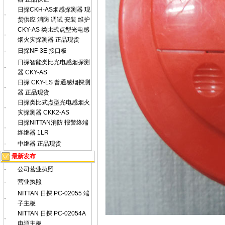
日探CKH-AS烟感探测器 现
·
货供应 消防 调试 安装 维护
CKY-AS 类比式点型光电感
·
烟火灾探测器 正品现货
·
日探NF-3E 接口板
日探智能类比光电感烟探测
·
器 CKY-AS
日探 CKY-LS 普通感烟探测
·
器 正品现货
日探类比式点型光电感烟火
·
灾探测器 CKK2-AS
日探NITTAN消防 报警终端
·
终继器 1LR
·
中继器 正品现货
最新发布
·
公司营业执照
·
营业执照
NITTAN 日探 PC-02055 端
·
子主板
NITTAN 日探 PC-02054A
·
电源主板