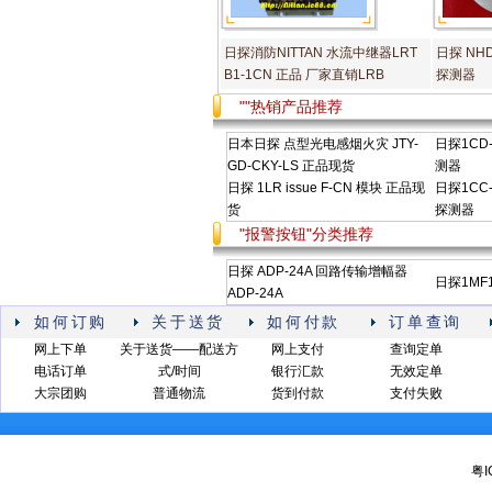
日探消防NITTAN 水流中继器LRT
日探 NHD
B1-1CN 正品 厂家直销LRB
探测器
""热销产品推荐
日本日探 点型光电感烟火灾 JTY-
日探1CD
GD-CKY-LS 正品现货
测器
日探 1LR issue F-CN 模块 正品现
日探1CC
货
探测器
"报警按钮"分类推荐
日探 ADP-24A 回路传输增幅器
日探1MF
ADP-24A
如何订购
关于送货
如何付款
订单查询
网上下单
关于送货——配送方
网上支付
查询定单
电话订单
式/时间
银行汇款
无效定单
大宗团购
普通物流
货到付款
支付失败
粤I