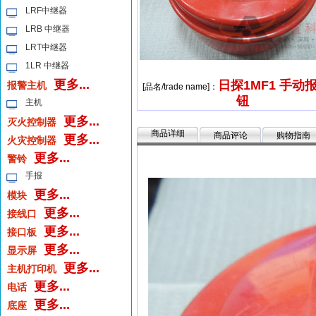
LRF中继器
LRB 中继器
LRT中继器
1LR 中继器
更多...
日探1MF1 手动
报警主机
[品名/trade name]：
钮
主机
更多...
灭火控制器
商品详细
商品评论
购物指南
更多...
火灾控制器
更多...
警铃
手报
更多...
模块
更多...
接线口
更多...
接口板
更多...
显示屏
更多...
主机打印机
更多...
电话
更多...
底座